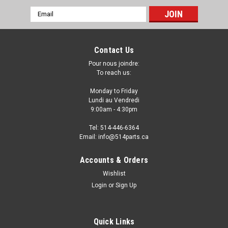
Email
Address
Contact Us
Pour nous joindre:
To reach us:
Monday to Friday
Lundi au Vendredi
9:00am - 4:30pm
Tel: 514-446-6364
Email: info@514parts.ca
2006 - 2011 CADILLAC DTS PRIMED FRONT
Accounts & Orders
BUMPER COVER with PARKING SENSOR HOLES
Wishlist
with LOWER VALANCE HOLES - PARE-CHOCS
Login
or
Sign Up
AVANT PRIME avec TROUS de CAPTEURS avec
TROUS pour VALANCE DU PARE-CHOCS
Quick Links