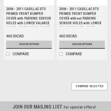
2006 - 2011 CADILLAC DTS
2006 - 2011 CADILLAC DTS
PRIMED FRONT BUMPER
PRIMED FRONT BUMPER
COVER with PARKING SENSOR
COVER without PARKING
HOLES with LOWER VALANCE
SENSOR HOLES with LOWER
HOLES - PARE-CHOCS AVANT
VALANCE HOLES - PARE-
PRIME avec TROUS de
CHOCS AVANT PRIME sans
460.00CAD
460.00CAD
CAPTEURS avec TROUS pour
TROUS de CAPTEURS avec
VALANCE DU PARE-CHOCS
TROUS pour VALANCE DU
CHOOSE OPTIONS
CHOOSE OPTIONS
PARE-CHOCS
COMPARE
COMPARE
COMPARE SELECTED
JOIN OUR MAILING LIST
for special offers!