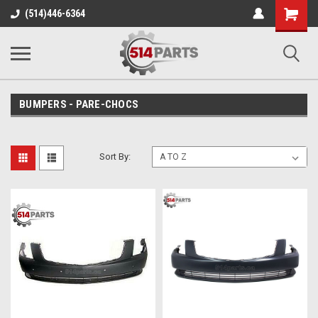
Shopping
(514)446-6364
Cart
BUMPERS - PARE-CHOCS
Sort By: