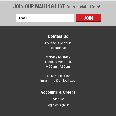
JOIN OUR MAILING LIST
for special offers!
Email
Address
Contact Us
Pour nous joindre:
To reach us:
Monday to Friday
Lundi au Vendredi
9:00am - 4:30pm
Tel: 514-446-6364
Email: info@514parts.ca
2010 - 2011 KIA SOUL FOG LIGHT ASSEMBLY -
Accounts & Orders
ENSEMBLE DE PHARE ANTIBROUILLARD
Wishlist
Login
or
Sign Up
2010 - 2011 KIA SOUL FOG LIGHT ASSEMBLY - ENSEMBLE DE
PHARE ANTIBROUILLARD Fits: 2010 KIA SOUL 2011 KIA